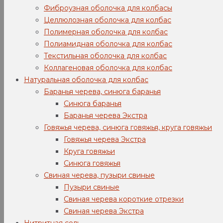
Фиброузная оболочка для колбасы
Целлюлозная оболочка для колбас
Полимерная оболочка для колбас
Полиамидная оболочка для колбас
Текстильная оболочка для колбас
Коллагеновая оболочка для колбас
Натуральная оболочка для колбас
Баранья черева, синюга баранья
Cинюга баранья
Баранья черева Экстра
Говяжья черева, синюга говяжья, круга говяжьи
Говяжья черева Экстра
Круга говяжьи
Синюга говяжья
Свиная черева, пузыри свиные
Пузыри свиные
Свиная черева короткие отрезки
Свиная черева Экстра
Нитритная соль