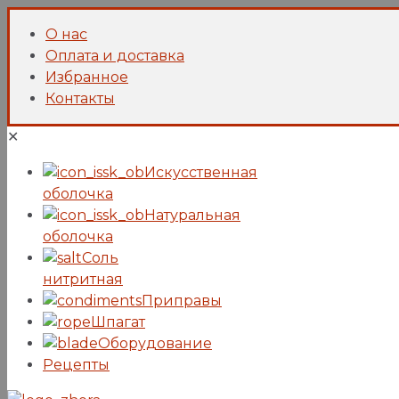
О нас
Оплата и доставка
Избранное
Контакты
✕
Искусcтвенная
оболочка
Натуральная
оболочка
Соль
нитритная
Приправы
Шпагат
Оборудование
Рецепты