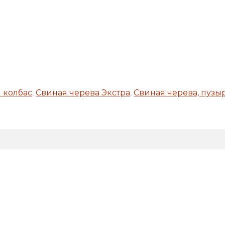
 колбас
,
Свиная черева Экстра
,
Свиная черева, пузы