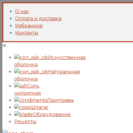
О нас
Оплата и доставка
Избранное
Контакты
✕
Искусcтвенная
оболочка
Натуральная
оболочка
Соль
нитритная
Приправы
Шпагат
Оборудование
Рецепты