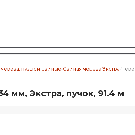
 черева, пузыри свиные
-
Свиная черева Экстра
-
Чере
4 мм, Экстра, пучок, 91.4 м