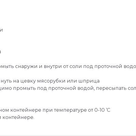
ки
я
ыть снаружи и внутри от соли под проточной водой 
януть на цевку мясорубки или шприца
имо промыть под проточной водой, пересыпать сол
ом контейнере при температуре от 0-10 ‘С
м контейнере.