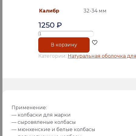
Калибр
32-34 мм
1250
₽
Количество
товара
В корзину
Черева
свиные,
Категории:
Натуральная оболочка для
диаметр
32-
34
мм,
Экстра,
пучок,
91.4
Применение:
м
— колбаски для жарки
— сыровяленые колбасы
— мюнхенские и белые колбасы