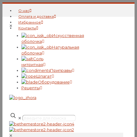
О нас
Оплата и доставка
Избранное
✕
Контакты
Искусcтвенная
оболочка
Натуральная
оболочка
Соль
нитритная
Приправы
Шпагат
Оборудование
Рецепты
✕
✕