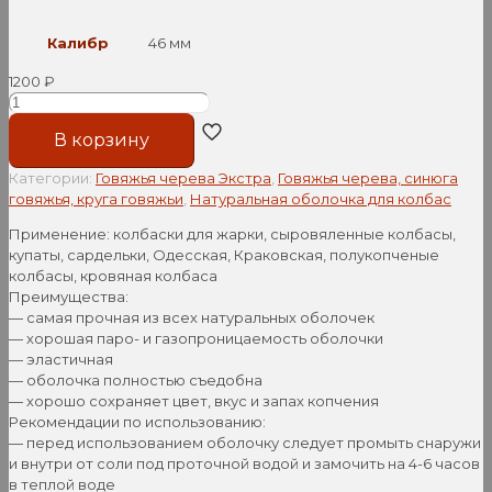
Калибр
46 мм
1200
₽
Количество
товара
В корзину
Черева
говяжья,
Категории:
Говяжья черева Экстра
,
Говяжья черева, синюга
диаметр
говяжья, круга говяжьи
,
Натуральная оболочка для колбас
46+
мм,
Применение: колбаски для жарки, сыровяленные колбасы,
Экстра,
купаты, сардельки, Одесская, Краковская, полукопченые
30
колбасы, кровяная колбаса
метров
Преимущества:
— самая прочная из всех натуральных оболочек
— хорошая паро- и газопроницаемость оболочки
— эластичная
— оболочка полностью съедобна
— хорошо сохраняет цвет, вкус и запах копчения
Рекомендации по использованию:
— перед использованием оболочку следует промыть снаружи
и внутри от соли под проточной водой и замочить на 4-6 часов
в теплой воде