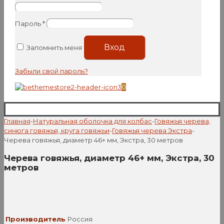
Пароль
*
Вход
Запомнить меня
Забыли свой пароль?
0
Главная
-
Натуральная оболочка для колбас
-
Говяжья черева,
синюга говяжья, круга говяжьи
-
Говяжья черева Экстра
-
Черева говяжья, диаметр 46+ мм, Экстра, 30 метров
Черева говяжья, диаметр 46+ мм, Экстра, 30
метров
Производитель
Россия