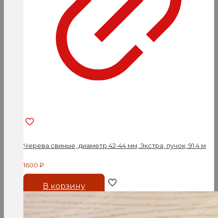
Черева свиные, диаметр 42-44 мм, Экстра, пучок, 91.4 м
1600
₽
В корзину