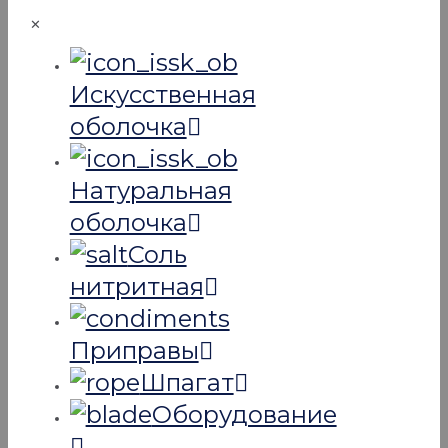
✕
Искусcтвенная
оболочка
Натуральная
оболочка
Соль
нитритная
Приправы
Шпагат
Оборудование