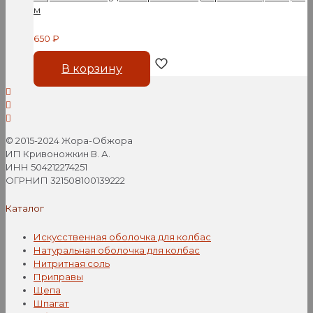
м
650
₽
В корзину
© 2015-2024 Жора-Обжора
ИП Кривоножкин В. А.
ИНН 504212274251
ОГРНИП 321508100139222
Каталог
Искусственная оболочка для колбас
Натуральная оболочка для колбас
Нитритная соль
Приправы
Щепа
Шпагат