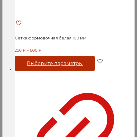
Сетка формовочная белая 100 мм
250
₽
–
600
₽
Этот
Выберите параметры
товар
имеет
несколько
вариаций.
Опции
можно
выбрать
на
странице
товара.