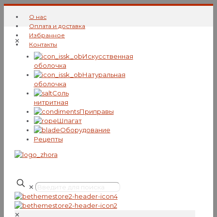
О нас
Оплата и доставка
Избранное
✕
Контакты
Искусcтвенная
оболочка
Натуральная
оболочка
Соль
нитритная
Приправы
Шпагат
Оборудование
Рецепты
✕
✕