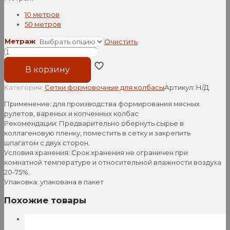
10 метров
50 метров
Метраж
Очистить
Количество
товара
В корзину
Сетка
формовочная
Категория:
Сетки формовочные для колбасы
Артикул:
Н/Д
белая
200
Применение: для производства формирования мясных
мм
рулетов, вареных и копченных колбас
Рекомендации: Предварительно обернуть сырье в
коллагеновую пленку, поместить в сетку и закрепить
шпагатом с двух сторон.
Условия хранения: Срок хранения не ограничен при
комнатной температуре и относительной влажности воздуха
20-75%.
Упаковка: упакована в пакет
Похожие товары