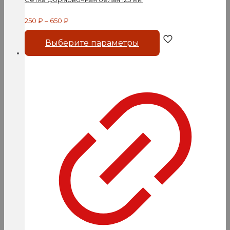
250
₽
–
650
₽
Этот
Выберите параметры
товар
имеет
несколько
вариаций.
Опции
можно
выбрать
на
странице
товара.