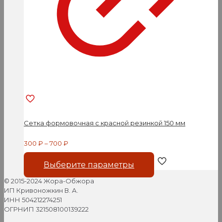
Сетка формовочная с красной резинкой 150 мм
300
₽
–
700
₽
Этот
Выберите параметры
товар
имеет
© 2015-2024 Жора-Обжора
несколько
ИП Кривоножкин В. А.
вариаций.
ИНН 504212274251
Опции
ОГРНИП 321508100139222
можно