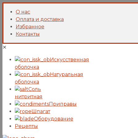
О нас
Оплата и доставка
Избранное
Контакты
✕
Искусcтвенная
оболочка
Натуральная
оболочка
Соль
нитритная
Приправы
Шпагат
Оборудование
Рецепты