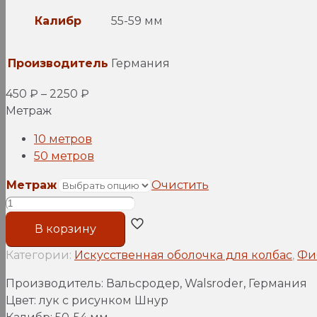
Калибр
55-59 мм
Производитель
Германия
450
₽
–
2250
₽
Метраж
10 метров
50 метров
Метраж
Очистить
Количество
товара
В корзину
Фиброузная
оболочка,
Категории:
Искусственная оболочка для колбас
,
Фи
лук
Производитель: Вальсродер, Walsroder, Германия
с
Цвет: лук с рисунком Шнур
рисунком