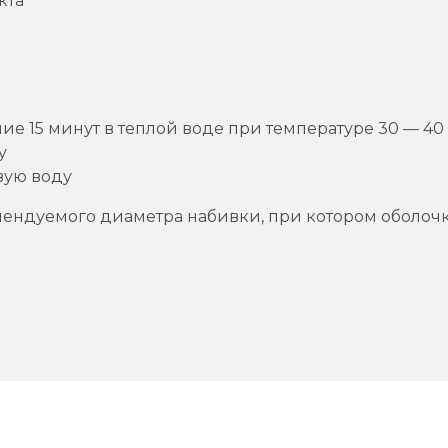
кта
е 15 минут в теплой воде при температуре 30 — 40 
у
вую воду
ендуемого диаметра набивки, при котором оболоч