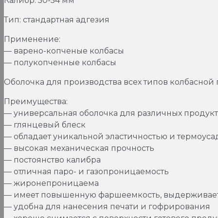
Калибр: 50-54 мм
Шнур,
50-
Тип: стандартная адгезия
54
мм,
Применение:
Вальсродер,
— варено-копченые колбасы
Walsroder,
— полукопченные колбасы
Германия
Оболочка для производства всех типов колбасной
Преимущества:
— универсальная оболочка для различных продук
— глянцевый блеск
— обладает уникальной эластичностью и термоуса
— высокая механическая прочность
— постоянство калибра
— отличная паро- и газопроницаемость
— жиронепроницаема
— имеет повышенную фаршеемкость, выдерживает
— удобна для нанесения печати и гофрирования