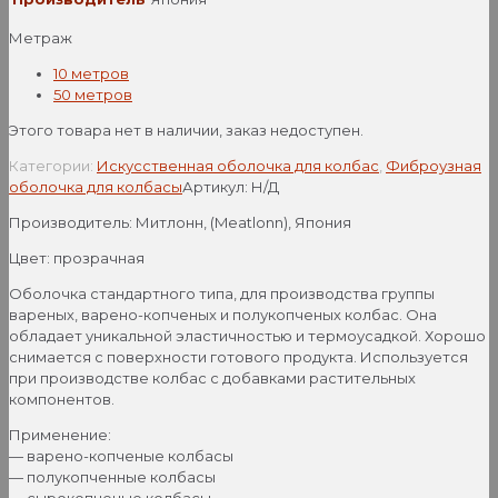
Метраж
10 метров
50 метров
Этого товара нет в наличии, заказ недоступен.
Категории:
Искусственная оболочка для колбас
,
Фиброузная
оболочка для колбасы
Артикул:
Н/Д
Производитель: Митлонн, (Meatlonn), Япония
Цвет: прозрачная
Оболочка стандартного типа, для производства группы
вареных, варено-копченых и полукопченых колбас. Она
обладает уникальной эластичностью и термоусадкой. Хорошо
снимается с поверхности готового продукта. Используется
при производстве колбас с добавками растительных
компонентов.
Применение:
— варено-копченые колбасы
— полукопченные колбасы