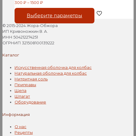
300
₽
–
1500
₽
Этот
Выберите параметры
товар
имеет
© 2015-2024 Жора-Обжора
несколько
ИП Кривоножкин В. А.
вариаций.
ИНН 504212274251
Опции
ОГРНИП 321508100139222
можно
выбрать
Каталог
на
странице
Искусственная оболочка для колбас
товара.
Натуральная оболочка для колбас
Нитритная соль
Приправы
Щепа
Шпагат
Оборудование
Информация
О нас
Рецепты