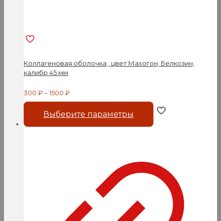
Коллагеновая оболочка,, цвет Махогон, Белкозин,
калибр 45 мм
300
₽
–
1500
₽
Этот
Выберите параметры
товар
имеет
несколько
вариаций.
Опции
можно
выбрать
на
странице
товара.