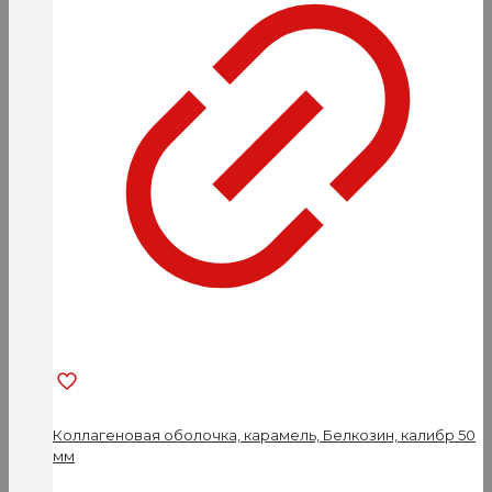
можно
выбрать
на
странице
товара.
Коллагеновая оболочка, карамель, Белкозин, калибр 50
мм