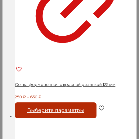
Сетка формовочная с красной резинкой 125 мм
250
₽
–
650
₽
Этот
Выберите параметры
товар
имеет
несколько
вариаций.
Опции