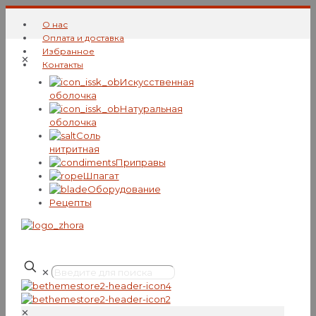
О нас
Оплата и доставка
Избранное
✕
Контакты
Искусcтвенная
оболочка
Натуральная
оболочка
Соль
нитритная
Приправы
Шпагат
Оборудование
Рецепты
✕
✕