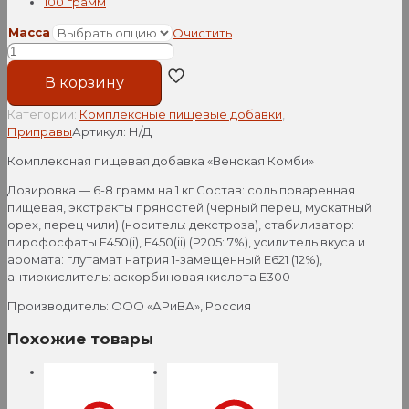
100 грамм
Масса
Очистить
Количество
товара
В корзину
"Венская
Комби"
Категории:
Комплексные пищевые добавки
,
комплексная
Приправы
Артикул:
Н/Д
пищевая
добавка,
Комплексная пищевая добавка «Венская Комби»
Арива,
Россия
Дозировка — 6-8 грамм на 1 кг Состав: соль поваренная
пищевая, экстракты пряностей (черный перец, мускатный
орех, перец чили) (носитель: декстроза), стабилизатор:
пирофосфаты Е450(i), E450(ii) (P205: 7%), усилитель вкуса и
аромата: глутамат натрия 1-замещенный Е621 (12%),
антиокислитель: аскорбиновая кислота Е300
Производитель: ООО «АРиВА», Россия
Похожие товары