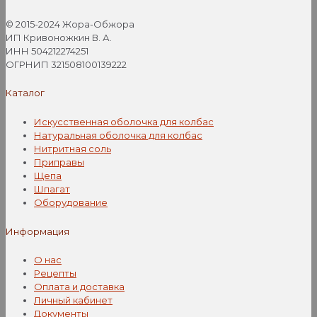
несколько
вариаций.
© 2015-2024 Жора-Обжора
Опции
ИП Кривоножкин В. А.
можно
ИНН 504212274251
выбрать
ОГРНИП 321508100139222
на
странице
Каталог
товара.
Искусственная оболочка для колбас
Натуральная оболочка для колбас
Нитритная соль
Приправы
Щепа
Шпагат
Оборудование
Информация
О нас
Рецепты
Оплата и доставка
Личный кабинет
Документы