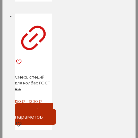
Опции
можно
выбрать
на
странице
товара.
Смесь специй,
для колбас ГОСТ
# 4
150
₽
–
1200
₽
Выберите
параметры
Этот
товар
имеет