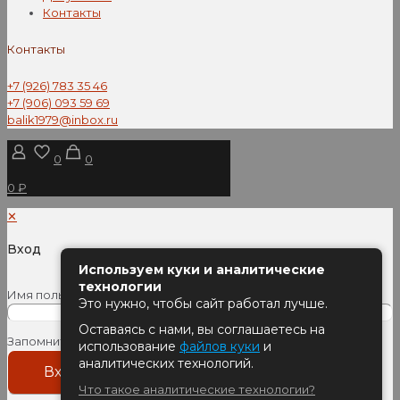
Контакты
Контакты
+7 (926) 783 35 46
+7 (906) 093 59 69
balik1979@inbox.ru
0
0
0 ₽
✕
Вход
Используем куки и аналитические
технологии
Имя пользователя или Email
*
Пароль
*
Это нужно, чтобы сайт работал лучше.
Оставаясь с нами, вы соглашаетесь на
Запомнить меня
использование
файлов куки
и
аналитических технологий.
Вход
Что такое аналитические технологии?