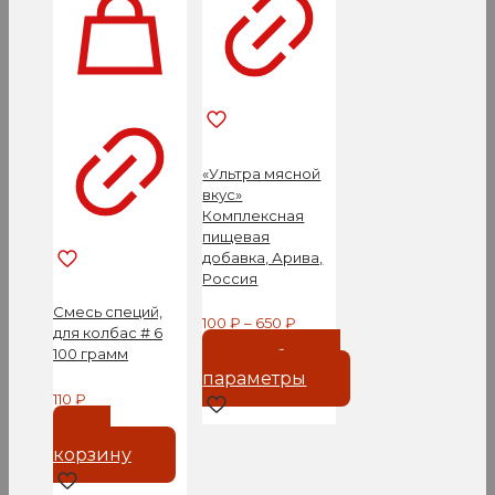
«Ультра мясной
вкус»
Комплексная
пищевая
добавка, Арива,
Россия
Смесь специй,
100
₽
–
650
₽
для колбас # 6
100 грамм
Выберите
параметры
110
₽
Этот
товар
В
имеет
корзину
несколько
вариаций.