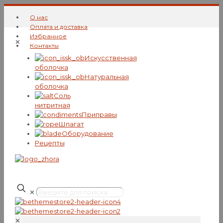
О нас
Оплата и доставка
Избранное
✕
Контакты
Искусcтвенная
оболочка
Натуральная
оболочка
Соль
нитритная
Приправы
Шпагат
Оборудование
Рецепты
✕
✕