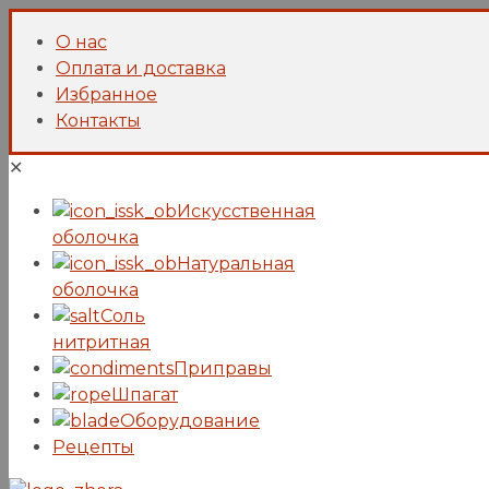
О нас
Оплата и доставка
Избранное
Контакты
✕
Искусcтвенная
оболочка
Натуральная
оболочка
Соль
нитритная
Приправы
Шпагат
Оборудование
Рецепты