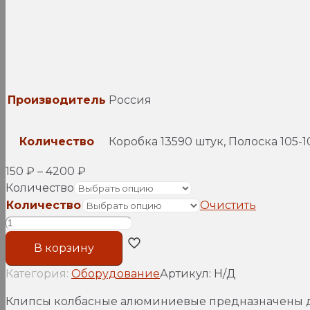
Производитель
Россия
Количество
Коробка 13590 штук, Полоска 105-1
150
₽
–
4200
₽
Количество
Количество
Очистить
Количество
товара
В корзину
Клипсы
S632,
Категория:
Оборудование
Артикул:
Н/Д
Константа,
Клипсы колбасные алюминиевые предназначены дл
Россия