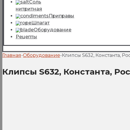
Соль
нитритная
Приправы
Шпагат
Оборудование
Рецепты
Главная
-
Оборудование
-
Клипсы S632, Константа, Ро
Клипсы S632, Константа, Ро