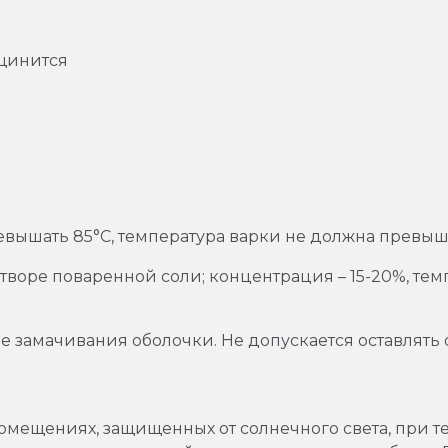
рщинится
вышать 85°С, температура варки не должна превыша
оре поваренной соли; концентрация – 15-20%, темпе
е замачивания оболочки. Не допускается оставлять
помещениях, защищенных от солнечного света, при т