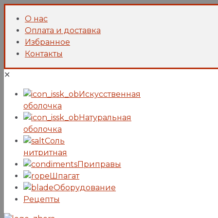
О нас
Оплата и доставка
Избранное
Контакты
✕
Искусcтвенная
оболочка
Натуральная
оболочка
Соль
нитритная
Приправы
Шпагат
Оборудование
Рецепты