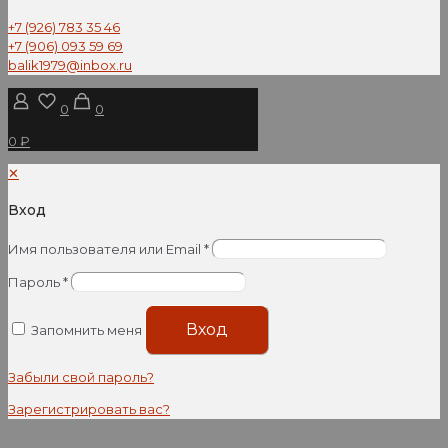
+7 (926) 783 35 46
+7 (906) 093 59 69
balik1979@inbox.ru
0
0
0 ₽
✕
Вход
Имя пользователя или Email
*
Пароль
*
Вход
Запомнить меня
Забыли свой пароль?
Зарегистрировать вас?